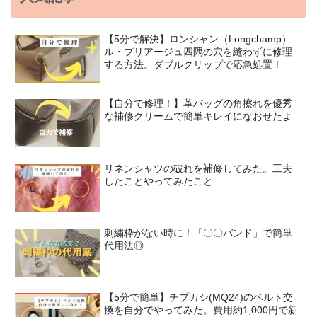
【5分で解決】ロンシャン（Longchamp）
ル・プリアージュ四隅の穴を縫わずに修理
する方法。ダブルクリップで応急処置！
【自分で修理！】革バッグの角擦れを優秀
な補修クリームで簡単キレイになおせたよ
リネンシャツの破れを補修してみた。工夫
したことやってみたこと
刺繍枠がない時に！「〇〇バンド」で簡単
代用法◎
【5分で簡単】チプカシ(MQ24)のベルト交
換を自分でやってみた。費用約1,000円で新