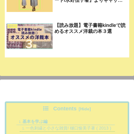
ート/水野佳子著』よりギャザー
スカートを作ってみました。
【読み放題】電子書籍kindleで読
服作り
めるオススメ洋裁の本３選
Contents
基本を学ぶ編
一色刺繍と小さな雑貨/ 樋口愉美子著 ( 2013 )