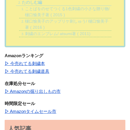
たのしむ編
ことばをのせてつくる1色刺繍の小さな贈り物/
樋口愉美子著 ( 2015 )
樋口愉美子のアップリケ刺しゅう/ 樋口愉美子
著 ( 2016 )
刺繍のエンブレム/ atsumi著 ( 2011)
Amazonランキング
▷
今売れてる刺繍本
▷
今売れてる刺繍道具
在庫処分セール
▷
Amazonの掘り出しもの市
時間限定セール
▷
Amazonタイムセール市
人気記事