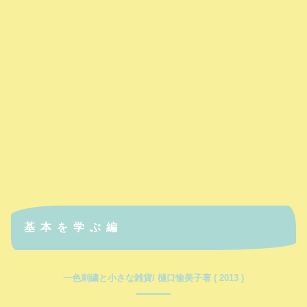
基本を学ぶ編
一色刺繍と小さな雑貨/ 樋口愉美子著 ( 2013 )