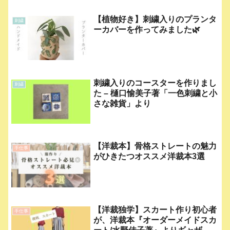
【植物好き】刺繍入りのプランタ
刺繍
ーカバーを作ってみました🌿
刺繍入りのコースターを作りまし
刺繍
た – 樋口愉美子著「一色刺繍と小
さな雑貨」より
【洋裁本】骨格ストレートの魅力
手仕事
がひきたつオススメ洋裁本3選
【洋裁独学】スカート作り初心者
手仕事
が、洋裁本『オーダーメイドスカ