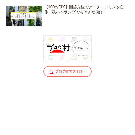
【100均DIY】園芸支柱でアーチトレリスを自
作。狭小ベランダでもできた(嬉）！