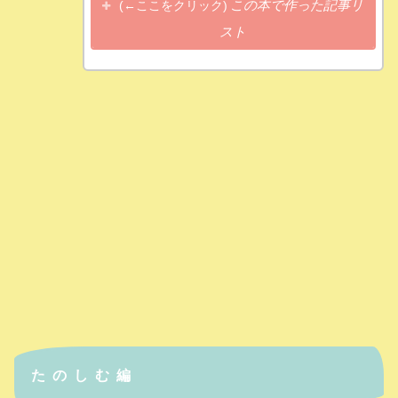
この本で作った記事リ
(←ここをクリック)
スト
たのしむ編