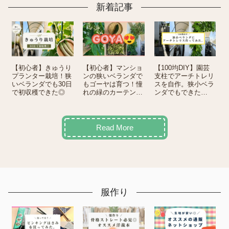
新着記事
【初心者】きゅうり
【初心者】マンショ
【100均DIY】園芸
プランター栽培！狭
ンの狭いベランダで
支柱でアーチトレリ
いベランダでも30日
もゴーヤは育つ！憧
スを自作。狭小ベラ
で初収穫できた◎
れの緑のカーテンが
ンダでもできた
できるまで
(嬉）！
Read More
服作り