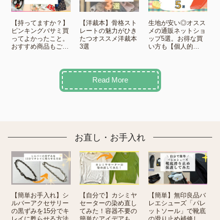
【持ってますか？】
【洋裁本】骨格スト
生地が安い◎オスス
ピンキングバサミ買
レートの魅力がひき
メの通販ネットショ
ってよかったこと。
たつオススメ洋裁本
ップ5選。お得な買
おすすめ商品もご紹
3選
い方も【個人的
介
BEST】
Read More
お直し・お手入れ
【簡単お手入れ】シ
【自分で】カシミヤ
【簡単】無印良品バ
ルバーアクセサリー
セーターの染め直し
レエシューズ「パレ
の黒ずみを15分でキ
てみた！容器不要の
ットソール」で靴底
レイに甦らせる方法
簡単なアイデアもシ
の滑り止め補修して