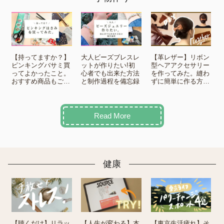
【持ってますか？】
大人ビーズブレスレ
【革レザー】リボン
ピンキングバサミ買
ットが作りたい!初
型ヘアアクセサリー
ってよかったこと。
心者でも出来た方法
を作ってみた。縫わ
おすすめ商品もご紹
と制作過程を備忘録
ずに簡単に作る方法
介
をご紹介！
Read More
健康
【聴くだけ】リラッ
【人生が変わる】本
【東京生活疲れ】そ