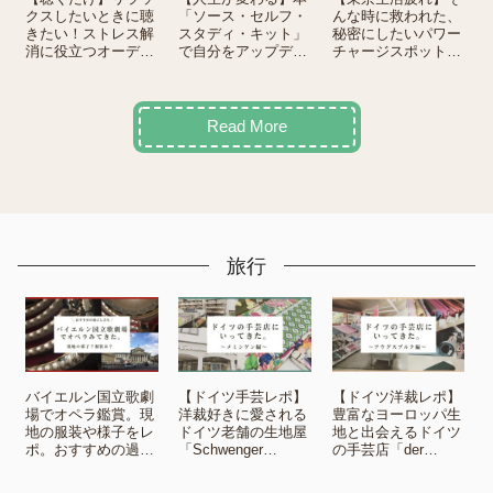
クスしたいときに聴
「ソース・セルフ・
んな時に救われた、
きたい！ストレス解
スタディ・キット」
秘密にしたいパワー
消に役立つオーディ
で自分をアップデー
チャージスポット4
ブル10選
トしてみませんか？
選
Read More
旅行
バイエルン国立歌劇
【ドイツ手芸レポ】
【ドイツ洋裁レポ】
場でオペラ鑑賞。現
洋裁好きに愛される
豊富なヨーロッパ生
地の服装や様子をレ
ドイツ老舗の生地屋
地と出会えるドイツ
ポ。おすすめの過ご
「Schwenger
の手芸店「der
し方も◎
Stoffe」に行ってき
Stoff」に行ってき
た。-メミンゲン編-
た。-アウグスブル