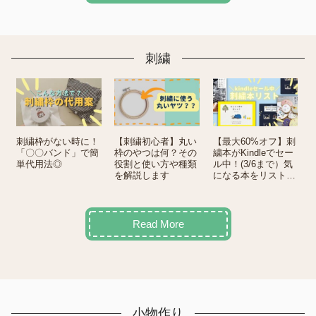
刺繍
刺繍枠がない時に！
【刺繍初心者】丸い
【最大60%オフ】刺
「〇〇バンド」で簡
枠のやつは何？その
繍本がKindleでセー
単代用法◎
役割と使い方や種類
ル中！(3/6まで）気
を解説します
になる本をリストに
しました
Read More
小物作り