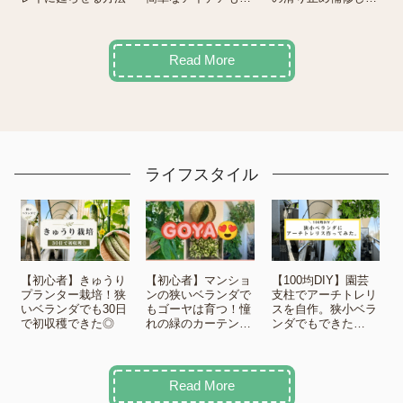
ェア💡
みた。【履き心地
UP！】
Read More
ライフスタイル
【初心者】きゅうり
【初心者】マンショ
【100均DIY】園芸
プランター栽培！狭
ンの狭いベランダで
支柱でアーチトレリ
いベランダでも30日
もゴーヤは育つ！憧
スを自作。狭小ベラ
で初収穫できた◎
れの緑のカーテンが
ンダでもできた
できるまで
(嬉）！
Read More