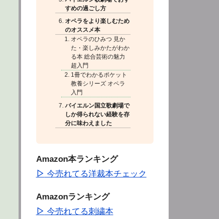
すめの過ごし方
オペラをより楽しむため
のオススメ本
オペラのひみつ 見か
た・楽しみかたがわか
る本 総合芸術の魅力
超入門
1冊でわかるポケット
教養シリーズ オペラ
入門
バイエルン国立歌劇場で
しか得られない経験を存
分に味わえました
Amazon本ランキング
▷
今売れてる洋裁本チェック
Amazonランキング
▷
今売れてる刺繍本