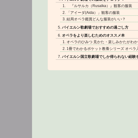
『ルサルカ（Rusalka）』観客の服装
「アイーダ(Aida）」観客の服装
結局オペラ鑑賞どんな服装がいい？
バイエルン歌劇場でおすすめの過ごし方
オペラをより楽しむためのオススメ本
オペラのひみつ 見かた・楽しみかたがわか
1冊でわかるポケット教養シリーズ オペラ
バイエルン国立歌劇場でしか得られない経験