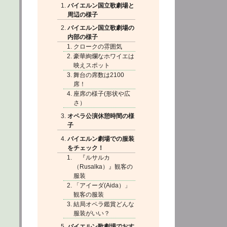
バイエルン国立歌劇場と
周辺の様子
バイエルン国立歌劇場の
内部の様子
クロークの雰囲気
豪華絢爛なホワイエは
映えスポット
舞台の席数は2100
席！
座席の様子(形状や広
さ）
オペラ公演休憩時間の様
子
バイエルン劇場での服装
をチェック！
『ルサルカ
（Rusalka）』観客の
服装
「アイーダ(Aida）」
観客の服装
結局オペラ鑑賞どんな
服装がいい？
バイエルン歌劇場でおす