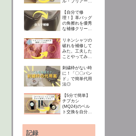
ル・プリアージ
ュ四隅の穴を縫
わずに修理する
【自分で修
方法。ダブルク
理！】革バッグ
リップで応急処
の角擦れを優秀
置！
な補修クリーム
で簡単キレイに
なおせたよ
リネンシャツの
破れを補修して
みた。工夫した
ことやってみた
こと
刺繍枠がない時
に！「〇〇バン
ド」で簡単代用
法◎
【5分で簡単】
チプカシ
(MQ24)のベル
ト交換を自分で
やってみた。費
用約1,000円で
新品になった✨
記録