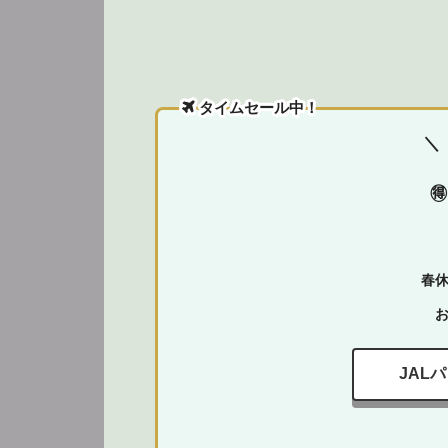
タイムセール中！
＼

春
JAL