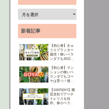
新着記事
【初心者】きゅ
うりプランター
栽培！狭いベラ
ンダでも30日で
初収穫できた◎
【初心者】マン
ションの狭いベ
ランダでもゴー
ヤは育つ！憧れ
の緑のカーテン
ができるまで
【100均DIY】園
芸支柱でアーチ
トレリスを自
作。狭小ベラン
ダでもできた