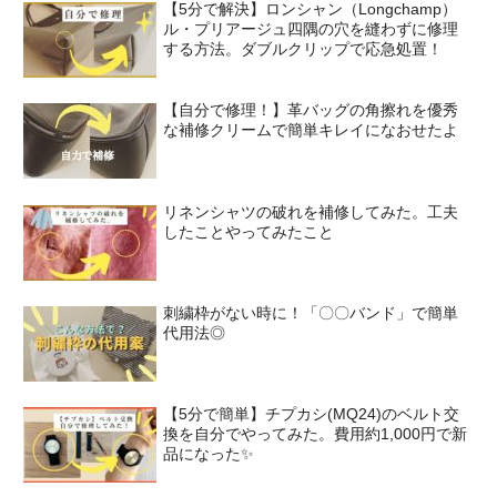
【5分で解決】ロンシャン（Longchamp）
ル・プリアージュ四隅の穴を縫わずに修理
する方法。ダブルクリップで応急処置！
【自分で修理！】革バッグの角擦れを優秀
な補修クリームで簡単キレイになおせたよ
リネンシャツの破れを補修してみた。工夫
したことやってみたこと
刺繍枠がない時に！「〇〇バンド」で簡単
代用法◎
【5分で簡単】チプカシ(MQ24)のベルト交
換を自分でやってみた。費用約1,000円で新
品になった✨