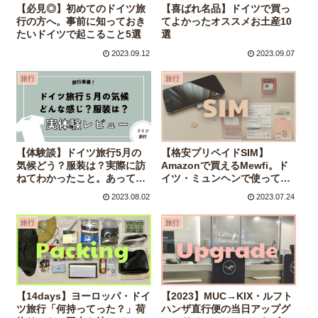
【必見◎】初めてのドイツ旅
【喜ばれ名品】ドイツで買っ
行の方へ。事前に知っておき
てよかったオススメお土産10
たいドイツで起こること5選
選
2023.09.12
2023.09.07
旅行
旅行
【体験談】ドイツ旅行5月の
【格安プリペイドSIM】
気候どう？服装は？実際に訪
Amazonで買えるMewfi。ド
ねてわかったこと。あってよ
イツ・ミュンヘンで使ってみ
かったアイテムもご紹介
た。使い方や注意点などレビ
2023.08.02
2023.07.24
ュー
旅行
旅行
【14days】ヨーロッパ・ドイ
【2023】MUC→KIX・ルフト
ツ旅行「何持ってった？」荷
ハンザ直行便の当日アップグ