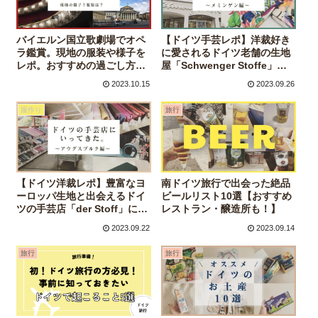
バイエルン国立歌劇場でオペ
【ドイツ手芸レポ】洋裁好き
ラ鑑賞。現地の服装や様子を
に愛されるドイツ老舗の生地
レポ。おすすめの過ごし方も
屋「Schwenger Stoffe」に
◎
行ってきた。-メミンゲン編-
2023.10.15
2023.09.26
服作り
旅行
【ドイツ洋裁レポ】豊富なヨ
南ドイツ旅行で出会った絶品
ーロッパ生地と出会えるドイ
ビールリスト10選【おすすめ
ツの手芸店「der Stoff」に行
レストラン・醸造所も！】
ってきた。-アウグスブルク
2023.09.22
2023.09.14
編-
旅行
旅行