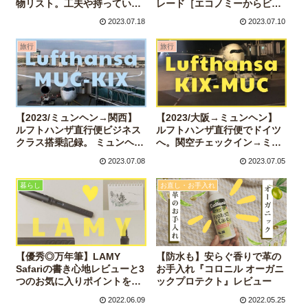
物リスト。工夫や持っていっ
レード［エコノミーからビジ
たお土産のこと
ネス］料金は？手続き方法
2023.07.18
2023.07.10
は？体験記録
旅行
旅行
【2023/ミュンヘン→関西】
【2023/大阪→ミュンヘン】
ルフトハンザ直行便ビジネス
ルフトハンザ直行便でドイツ
クラス搭乗記録。 ミュンヘン
へ。関空チェックイン→ミュ
空港チェックインについても
ンヘン空港までの搭乗記録
2023.07.08
2023.07.05
詳しくレポート
暮らし
お直し・お手入れ
【優秀◎万年筆】LAMY
【防水も】安らぐ香りで革の
Safariの書き心地レビューと3
お手入れ『コロニル オーガニ
つのお気に入りポイントをご
ックプロテクト』レビュー
紹介
2022.06.09
2022.05.25