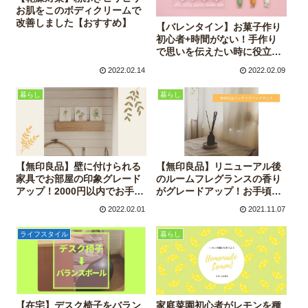
お肌をこのボディクリームで
改善しました【おすすめ】
【バレンタイン】お菓子作り
初心者+時間がない！手作り
で思いを伝えたい時に役立っ
たモノと解決本
2022.02.14
2022.02.09
暮らし
暮らし
【無印良品】壁に付けられる
【無印良品】リニューアル後
家具でお部屋の印象グレード
のルームフレグランスの香り
アップ！2000円以内でお手頃
がグレードアップ！お手頃フ
に◎
レグランススティックもご紹
2022.02.01
2021.11.07
介
ライフスタイル
暮らし
【在宅】デスク椅子をバラン
家庭菜園初心者がレモンを種