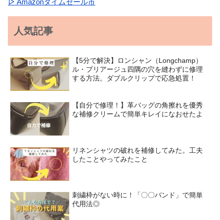
▷
Amazonタイムセール市
人気記事
【5分で解決】ロンシャン（Longchamp）
ル・プリアージュ四隅の穴を縫わずに修理
する方法。ダブルクリップで応急処置！
【自分で修理！】革バッグの角擦れを優秀
な補修クリームで簡単キレイになおせたよ
リネンシャツの破れを補修してみた。工夫
したことやってみたこと
刺繍枠がない時に！「〇〇バンド」で簡単
代用法◎