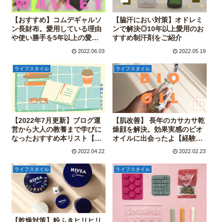
【おすすめ】コムデギャルソ
【脇汗におい対策】オドレミ
ン長財布。愛用している理由
ンで解決◎10年以上愛用のお
や使い勝手を5年以上の愛用
すすめ制汗剤をご紹介
者がレビューします
2022.06.03
2022.05.19
ライフスタイル
ライフスタイル
【2022年7月更新】ブログ運
【肌改善】 長年のカサカサ乾
営から大人の教養まで学びに
燥顔を解決。効果実感のビオ
なったおすすめ本リスト【30
オイルに出会ったよ【経験
代の読書】
談】
2022.04.22
2022.02.23
ライフスタイル
ライフスタイル
【乾燥対策】粉ふきヒリヒリ