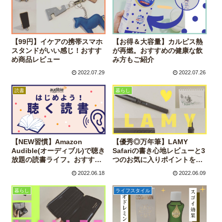
【99円】イケアの携帯スマホ
【お得＆大容量】カルピス熱
スタンドがいい感じ！おすす
が再燃。おすすめの健康な飲
め商品レビュー
み方もご紹介
2022.07.29
2022.07.26
読書
暮らし
【NEW習慣】Amazon
【優秀◎万年筆】LAMY
Audible(オーディブル)で聴き
Safariの書き心地レビューと3
放題の読書ライフ。おすすめ
つのお気に入りポイントをご
の使い方もご紹介。
紹介
2022.06.18
2022.06.09
暮らし
ライフスタイル