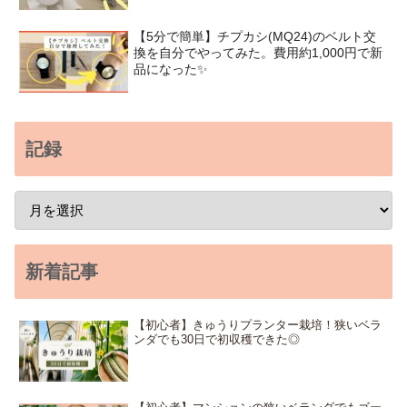
【5分で簡単】チプカシ(MQ24)のベルト交
換を自分でやってみた。費用約1,000円で新
品になった✨
記録
新着記事
【初心者】きゅうりプランター栽培！狭いベラ
ンダでも30日で初収穫できた◎