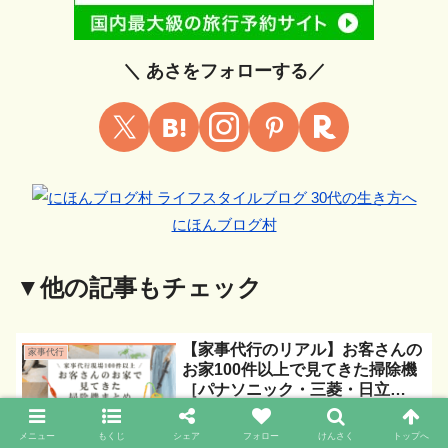
＼ あさをフォローする／
にほんブログ村
▼他の記事もチェック
【家事代行のリアル】お客さんの
家事代行
お家100件以上で見てきた掃除機
［パナソニック・三菱・日立
編］
メニュー
もくじ
シェア
フォロー
けんさく
トップへ