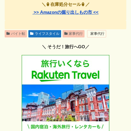
＼🏮在庫処分セール🏮／
>> Amazonの掘り出しもの市 <<
バイト帖
ライフスタイル
家事代行
家事代行
＼ そうだ！旅行へGO／