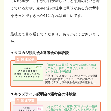
この記事が、これから何か新しいことを始めたいと考
えている方や、家事代行の仕事に興味がある方の背中
をそっと押すきっかけになれば嬉しいです。
最後まで目を通してくださり、ありがとうございまし
た。
▼タスカジ説明会&選考会の体験談
【働きたい人必見】タスカジ説明会&面談
してみた。参加して感じたメリット・デメ
リットとは【体験談】
今回は「タスカジ」のハウスキーパー説明
会&面談に参加しました。この記事では、
実際にタスカジの説明会&面談の流れと、
私自身が感じた働く側のメリット・デメリ
ットを赤裸々に綴ってみたいと思っていま
す。
▼キッズライン説明会&選考会
の体験談
【キッズライン】家事代行サポーター登録
して分かった！個人的メリットとデメリッ