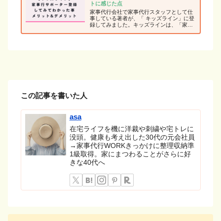
トに感じた点
家事代行会社で家事代行スタッフとして仕
事している著者が、「 キッズライン」に登
録してみました。キッズラインは、「家事
代行を利用したいと思っているお客様」と
「家事代行スタッフで働きたい人」を直接
つなぐマッチングサービスという点に興味
を持ったからです。 キッズラインに実際に
登録して感じたこと、メリットに感じる点
やデメリットについて率直に綴ります。
この記事を書いた人
asa
在宅ライフを機に洋裁や刺繍や宅トレに
没頭。健康も考え出した30代の元会社員
→家事代行WORKきっかけに整理収納準
1級取得。家にまつわることがさらに好
きな40代へ