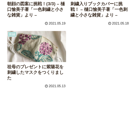
朝顔の図案に挑戦！(3/3) – 樋
刺繍入りブックカバーに挑
口愉美子著「一色刺繍と小さ
戦！ – 樋口愉美子著「一色刺
な雑貨」より –
繍と小さな雑貨」より –
2021.05.19
2021.05.18
刺繍
祖母のプレゼントに紫陽花を
刺繍したマスクをつくりまし
た
2021.05.13