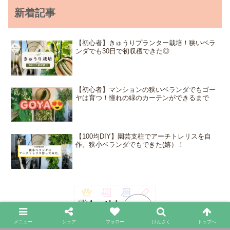
新着記事
【初心者】きゅうりプランター栽培！狭いベラ
ンダでも30日で初収穫できた◎
【初心者】マンションの狭いベランダでもゴー
ヤは育つ！憧れの緑のカーテンができるまで
【100均DIY】園芸支柱でアーチトレリスを自
作。狭小ベランダでもできた(嬉）！
メニュー
シェア
フォロー
けんさく
トップへ