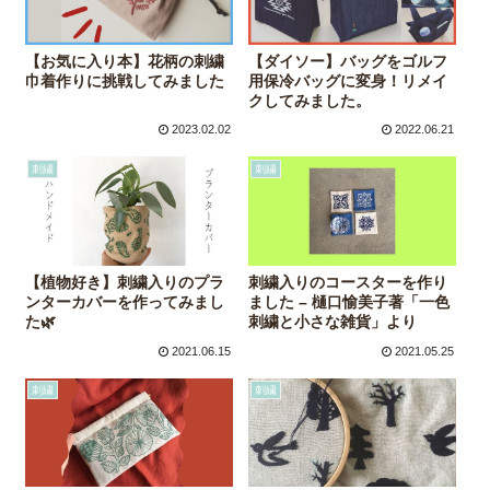
【お気に入り本】花柄の刺繍
【ダイソー】バッグをゴルフ
巾着作りに挑戦してみました
用保冷バッグに変身！リメイ
クしてみました。
2023.02.02
2022.06.21
刺繍
刺繍
【植物好き】刺繍入りのプラ
刺繍入りのコースターを作り
ンターカバーを作ってみまし
ました – 樋口愉美子著「一色
た🌿
刺繍と小さな雑貨」より
2021.06.15
2021.05.25
刺繍
刺繍