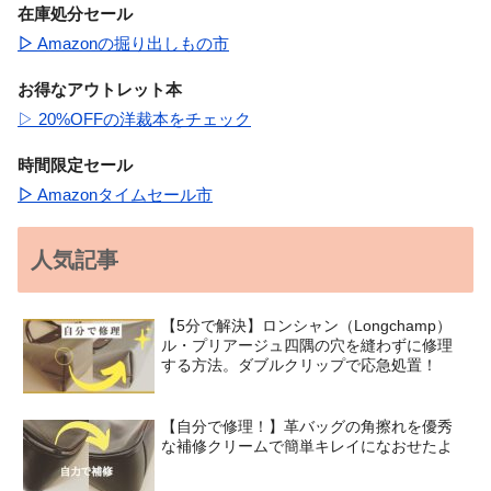
在庫処分セール
▷
Amazonの掘り出しもの市
お得なアウトレット本
▷ 20%OFFの洋裁本をチェック
時間限定セール
▷
Amazonタイムセール市
人気記事
【5分で解決】ロンシャン（Longchamp）
ル・プリアージュ四隅の穴を縫わずに修理
する方法。ダブルクリップで応急処置！
【自分で修理！】革バッグの角擦れを優秀
な補修クリームで簡単キレイになおせたよ