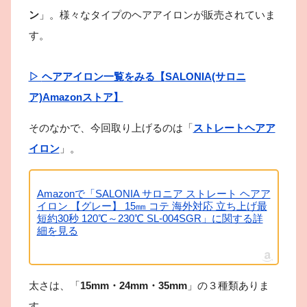
ン
」。様々なタイプのヘアアイロンが販売されていま
す。
▷
ヘアアイロン一覧
をみる【
SALONIA(サロニ
ア)
Amazonストア】
そのなかで、今回取り上げるのは「
ストレートヘアア
イロン
」。
Amazonで「SALONIA サロニア ストレート ヘアア
イロン 【グレー】 15㎜ コテ 海外対応 立ち上げ最
短約30秒 120℃～230℃ SL-004SGR」に関する詳
細を見る
太さは、「
15mm・24mm・35mm
」の３種類ありま
す。