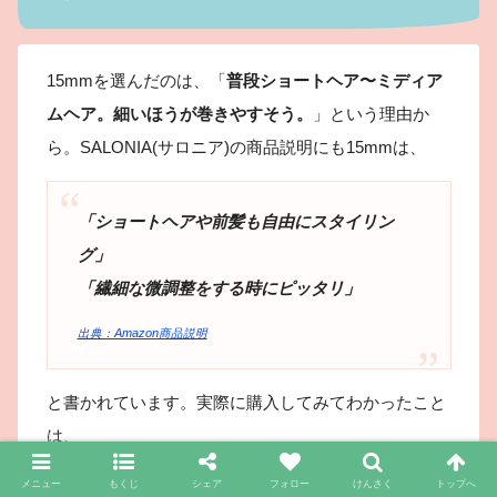
15mmを選んだのは、「
普段ショートヘア〜ミディア
ムヘア。細いほうが巻きやすそう。
」という理由か
ら。SALONIA(サロニア)の商品説明にも15mmは、
「ショートヘアや前髪も自由にスタイリン
グ」
「繊細な微調整をする時にピッタリ」
出典：Amazon商品説明
と書かれています。実際に購入してみてわかったこと
は、
メニュー
もくじ
シェア
フォロー
けんさく
トップへ